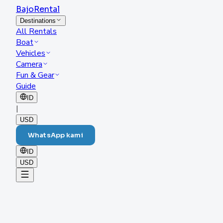
Bajo
Rental
Destinations
All Rentals
Boat
Vehicles
Camera
Fun & Gear
Guide
ID
|
USD
WhatsApp kami
ID
USD