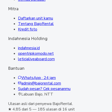
Mitra
Daftarkan unit kamu
Tentang BajoRental
Kredit foto
Indahnesia Holding
indahnesia.id
opentripkomodo.net
leticialiveaboard.com
Bantuan
WhatsApp · 24 jam
admin@bajorental.com
Sudah pesan? Cek pesananmu
Labuan Bajo, NTT
Ulasan asli dari penyewa BajoRental.
★
4,85
dari 5
—
185 ulasan di 16 unit