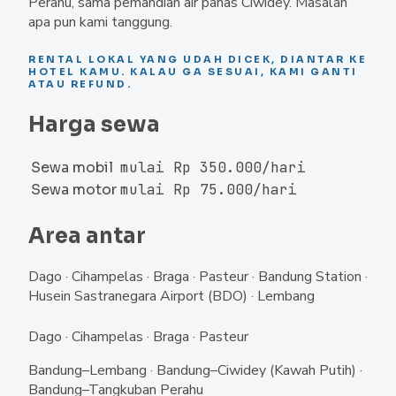
Perahu, sama pemandian air panas Ciwidey. Masalah
apa pun kami tanggung.
RENTAL LOKAL YANG UDAH DICEK, DIANTAR KE
HOTEL KAMU. KALAU GA SESUAI, KAMI GANTI
ATAU REFUND.
Harga sewa
Sewa mobil
mulai
Rp 350.000
/hari
Sewa motor
mulai
Rp 75.000
/hari
Area antar
Dago · Cihampelas · Braga · Pasteur · Bandung Station ·
Husein Sastranegara Airport (BDO) · Lembang
Dago · Cihampelas · Braga · Pasteur
Bandung–Lembang · Bandung–Ciwidey (Kawah Putih) ·
Bandung–Tangkuban Perahu