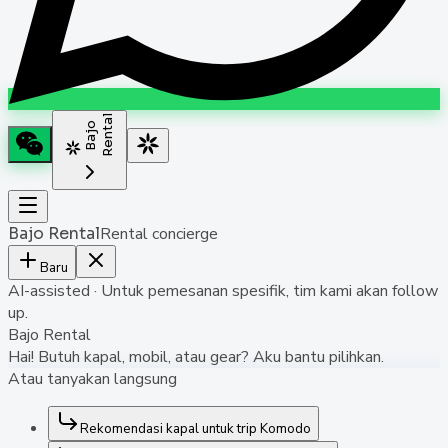
l
B
a
j
o
R
e
n
t
a
Bajo Rental
Rental concierge
Baru
AI-assisted · Untuk pemesanan spesifik, tim kami akan follow
up.
Bajo Rental
Hai! Butuh kapal, mobil, atau gear? Aku bantu pilihkan.
Atau tanyakan langsung
Rekomendasi kapal untuk trip Komodo